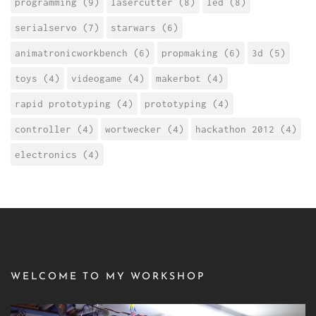
programming (9)
lasercutter (8)
led (8)
serialservo (7)
starwars (6)
animatronicworkbench (6)
propmaking (6)
3d (5)
toys (4)
videogame (4)
makerbot (4)
rapid prototyping (4)
prototyping (4)
controller (4)
wortwecker (4)
hackathon 2012 (4)
electronics (4)
WELCOME TO MY WORKSHOP