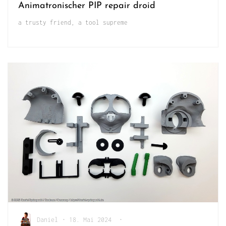
Animatronischer PIP repair droid
a trusty friend, a tool supreme
Daniel
•
18. Mai 2024
•