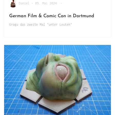
Daniel
•
05. Mai 2024
•
German Film & Comic Con in Dortmund
Grogu das zweite Mal "unter Leuten"