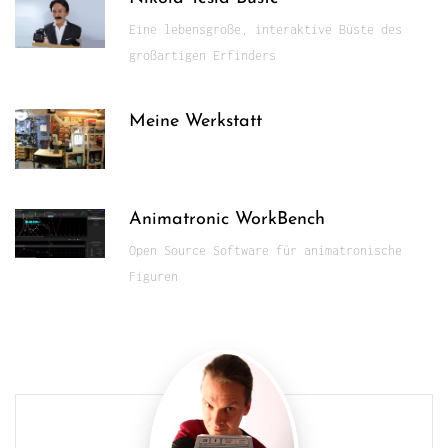
Eine lebensgroße, interaktive Büste des
großartigen Erfinders
Meine Werkstatt
Animatronic WorkBench
Open Source Software für animatronische
Figuren