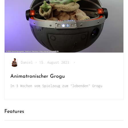
Daniel
•
15. August 2023
•
Animatronischer Grogu
In 3 Wochen vom Spielzeug zum "lebenden" Grogu
Features