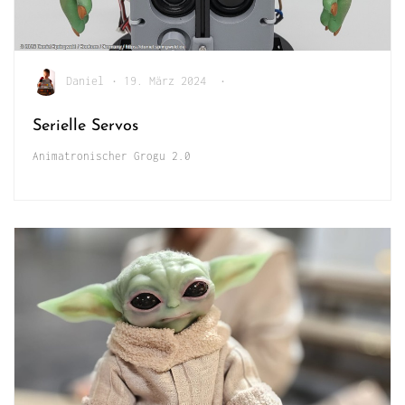
Daniel
•
19. März 2024
•
Serielle Servos
Animatronischer Grogu 2.0