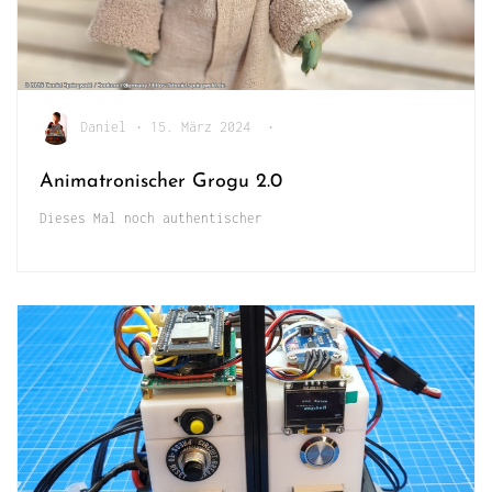
Daniel
•
15. März 2024
•
Animatronischer Grogu 2.0
Dieses Mal noch authentischer