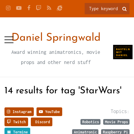
Daniel Springwald
Award winning animatronics, movie
props and other nerd stuff
14 results for tag 'StarWars'
Topics:
Instagram
YouTube
Twitch
Discord
Robotics
Movie Props
📅 Termine
Animatronic
Raspberry Pi