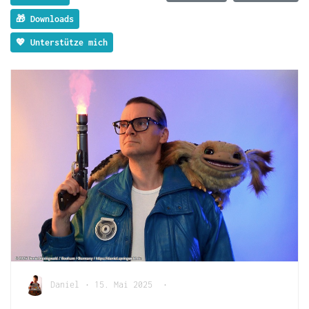
🎁 Downloads
💖 Unterstütze mich
Daniel
•
15. Mai 2025
•