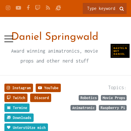
Daniel Springwald
Award winning animatronics, movie
props and other nerd stuff
Topics:
Instagram
YouTube
Twitch
Discord
Robotics
Movie Props
📅 Termine
Animatronic
Raspberry Pi
🎁 Downloads
💖 Unterstütze mich