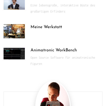
Eine lebensgroße, interaktive Büste des
großartigen Erfinders
Meine Werkstatt
Animatronic WorkBench
Open Source Software für animatronische
Figuren