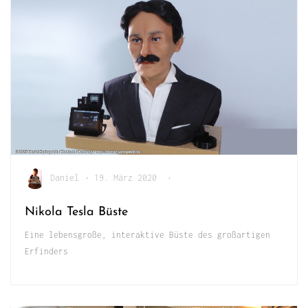
Daniel
•
19. März 2020
•
Nikola Tesla Büste
Eine lebensgroße, interaktive Büste des großartigen
Erfinders