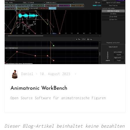
Daniel
•
10. August 2023
•
Animatronic WorkBench
Open Source Software für animatronische Figuren
Dieser Blog-Artikel beinhaltet keine bezahlten