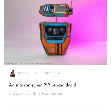
Daniel
•
14. August 2024
•
Animatronischer PIP repair droid
a trusty friend, a tool supreme