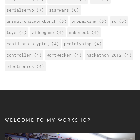
serialservo (7)
starwars (6)
animatronicworkbench (6)
propmaking (6)
3d (5)
toys (4)
videogame (4)
makerbot (4)
rapid prototyping (4)
prototyping (4)
controller (4)
wortwecker (4)
hackathon 2012 (4)
electronics (4)
WELCOME TO MY WORKSHOP